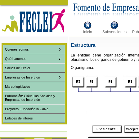
Inicio
Subvenciones
Pub
Estructura
Quienes somos
La entidad tiene organización inter
Qué hacemos
pluralismo. Los órganos de gobierno y r
Organigrama:
Socios de Feclei
Empresas de Inserción
Marco legislativo
Publicación: Cláusulas Sociales y
Empresas de Inserción
Proyecto Fundación la Caixa
Enlaces de interés