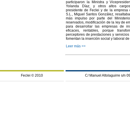
participaron la Ministra y Vicepreside
Yolanda Díaz, y otros altos cargos
presidente de Feclei y de la empresa
S.L., Miguel Santos González, resaltab
más impulso por parte del Ministerio 
reservados, modificación de la ley de e
para desarrollar las empresas de in
eficaces, rentables, porque transf
perceptores de prestaciones y servicios
fomentan la inserción social y laboral de
Leer más >>
Feclei © 2010
C/ Manuel Altolaguirre s/n 0